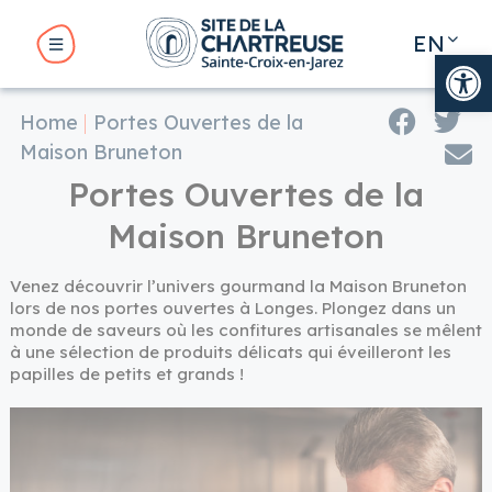
Cookies management panel
EN
Op
FR
Home
Portes Ouvertes de la
BMENU ( THE SITE )
Maison Bruneton
Portes Ouvertes de la
BMENU ( YOUR VISIT )
Maison Bruneton
Venez découvrir l’univers gourmand la Maison Bruneton
UBMENU ( YOUR STAY )
lors de nos portes ouvertes à Longes. Plongez dans un
monde de saveurs où les confitures artisanales se mêlent
à une sélection de produits délicats qui éveilleront les
papilles de petits et grands !