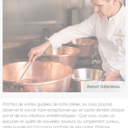
arch
Benoit Gillardeau
Profitez de visites guidées de notre atelier, où vous pourrez
observer le savoir-faire exceptionnel qui se cache derrière chaque
pot et de nos créations emblématiques ! Que vous soyez un
épicurien en quête de nouvelles saveurs ou simplement curieux,
cette journée est l’occasion parfaite de rencontrer Philippe