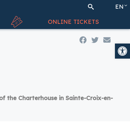
EN
Search
FR
ONLINE TICKETS
Op
of the Charterhouse in Sainte-Croix-en-