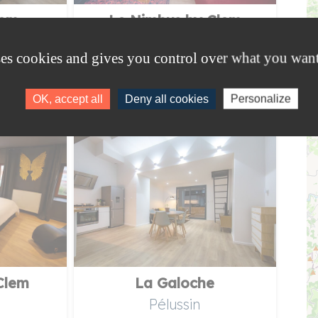
lem
Le Nimbus by Clem
Pélussin
ses cookies and gives you control over what you want
OK, accept all
Deny all cookies
Personalize
Clem
La Galoche
Pélussin