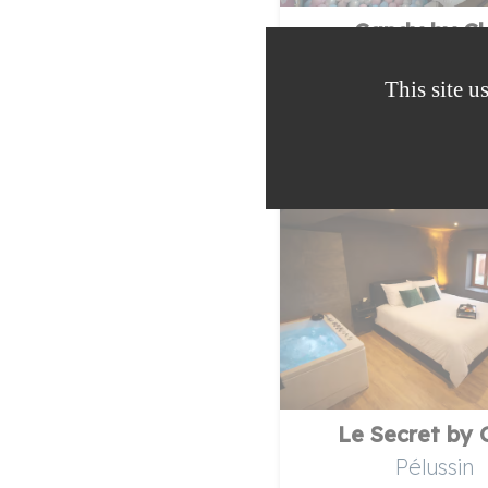
Candy by C
Pélussin
This site u
Le Secret by 
Pélussin