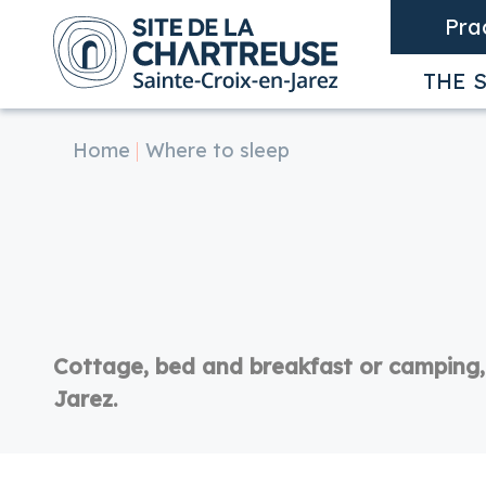
Cookies management panel
Pra
THE S
NU ( THE SITE )
Home
Where to sleep
NU ( YOUR VISIT )
ENU ( YOUR STAY )
Cottage, bed and breakfast or camping, 
Jarez.