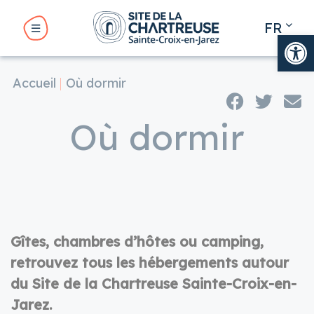
Panneau de gestion des cookies
FR
Ouv
EN
Accueil
Où dormir
BMENU ( LE SITE )
Où dormir
BMENU ( VOTRE VISITE )
UBMENU ( VOTRE SÉJOUR )
Gîtes, chambres d’hôtes ou camping,
UBMENU ( NOS RENDEZ-VOUS )
retrouvez tous les hébergements autour
du Site de la Chartreuse Sainte-Croix-en-
Jarez.