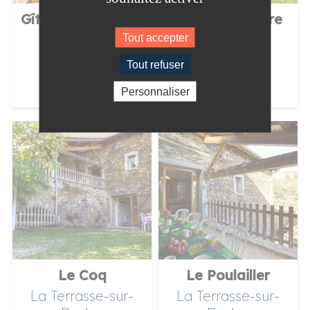
Gîte chez la Marie
Gîte la Lutinière
Pélussin
Tout accepter
Pélussin
Tout refuser
Personnaliser
Le Coq
Le Poulailler
La Terrasse-sur-
La Terrasse-sur-