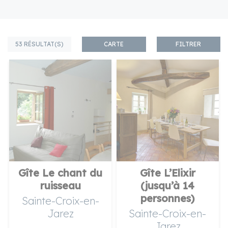
53 RÉSULTAT(S)
CARTE
FILTRER
chercher
Gîte Le chant du
Gîte L’Elixir
ruisseau
(jusqu’à 14
personnes)
Sainte-Croix-en-
Jarez
Sainte-Croix-en-
Jarez