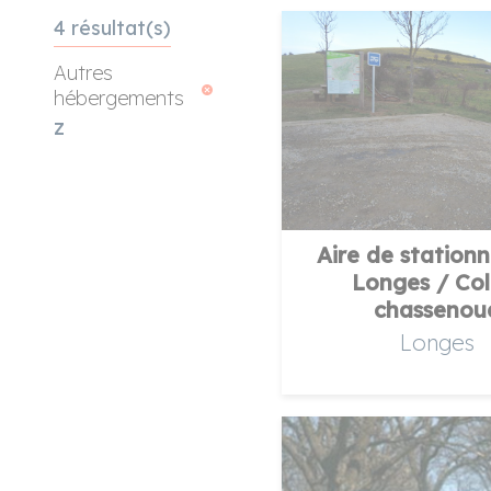
4 résultat(s)
Autres
hébergements
z
rcher
Aire de station
Longes / Col
chassenou
Longes