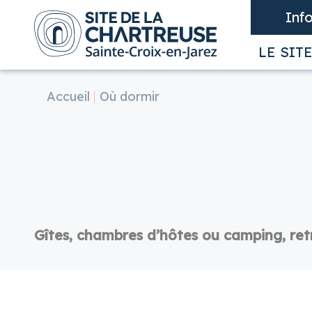
Panneau de gestion des cookies
Inf
LE SIT
NU ( LE SITE )
Accueil
Où dormir
NU ( VOTRE VISITE )
ENU ( VOTRE SÉJOUR )
Gîtes, chambres d’hôtes ou camping, ret
ENU ( NOS RENDEZ-VOUS )