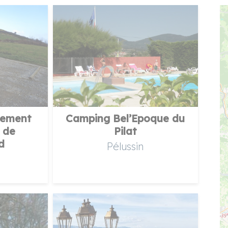
nement
Camping Bel’Epoque du
 de
Pilat
d
Pélussin