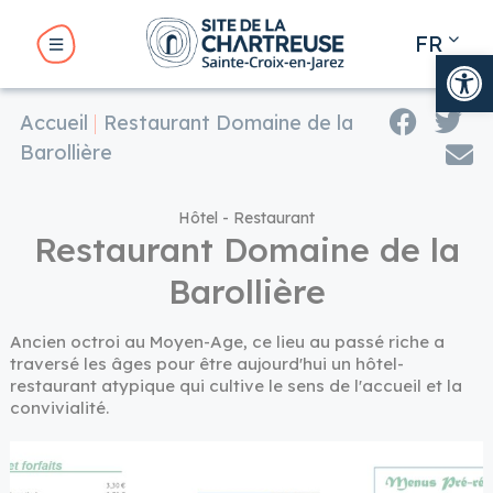
Panneau de gestion des cookies
FR
Ouv
EN
Accueil
Restaurant Domaine de la
BMENU ( LE SITE )
Barollière
BMENU ( VOTRE VISITE )
Hôtel - Restaurant
Restaurant Domaine de la
Barollière
UBMENU ( VOTRE SÉJOUR )
Ancien octroi au Moyen-Age, ce lieu au passé riche a
traversé les âges pour être aujourd'hui un hôtel-
restaurant atypique qui cultive le sens de l'accueil et la
UBMENU ( NOS RENDEZ-VOUS )
convivialité.