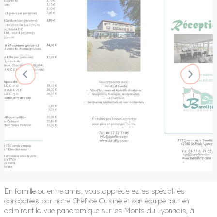
chercher
copyright Domaine de la Barollière
copyright Domaine de la Barollière
Saint-Etienne Tourisme & Congrès
Saint-Etienne Tourisme & Congrès
Domaine de la Barollière
Domaine de la Barollière
Domaine de la Barollière
Domaine de la Barollière
Domaine de la Barollière
En famille ou entre amis, vous apprécierez les spécialités
concoctées par notre Chef de Cuisine et son équipe tout en
admirant la vue panoramique sur les Monts du Lyonnais, à