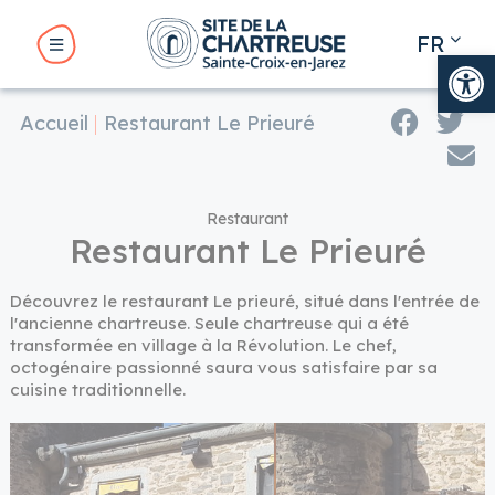
Panneau de gestion des cookies
FR
Ouv
EN
Accueil
Restaurant Le Prieuré
BMENU ( LE SITE )
BMENU ( VOTRE VISITE )
Restaurant
Restaurant Le Prieuré
Découvrez le restaurant Le prieuré, situé dans l'entrée de
UBMENU ( VOTRE SÉJOUR )
l'ancienne chartreuse. Seule chartreuse qui a été
transformée en village à la Révolution. Le chef,
octogénaire passionné saura vous satisfaire par sa
cuisine traditionnelle.
UBMENU ( NOS RENDEZ-VOUS )