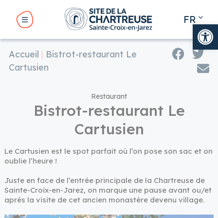
Panneau de gestion des cookies
FR
Ouv
EN
Accueil
Bistrot-restaurant Le
BMENU ( LE SITE )
Cartusien
BMENU ( VOTRE VISITE )
Restaurant
Bistrot-restaurant Le
Cartusien
UBMENU ( VOTRE SÉJOUR )
Le Cartusien est le spot parfait où l’on pose son sac et on
oublie l’heure !
UBMENU ( NOS RENDEZ-VOUS )
Juste en face de l’entrée principale de la Chartreuse de
Sainte-Croix-en-Jarez, on marque une pause avant ou/et
après la visite de cet ancien monastère devenu village.