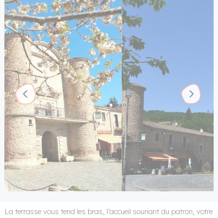
chercher
Leadugreen
LeCartusien
LeCartusien
LeCartusien
LeCartusien
La terrasse vous tend les bras, l’accueil souriant du patron, votre