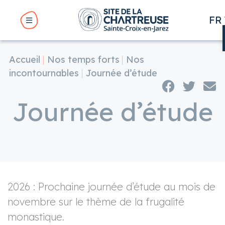
Panneau de gestion des cookies
FR
EN
Accueil
Nos temps forts
Nos
BMENU ( LE SITE )
incontournables
Journée d’étude
BMENU ( VOTRE VISITE )
Journée d’étude
BMENU ( VOTRE SÉJOUR )
UBMENU ( NOS RENDEZ-VOUS )
2026 : Prochaine journée d’étude au mois de
novembre sur le thème de la frugalité
monastique.